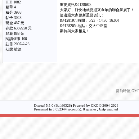
UID 1082
重要資訊&#128680;
精華
4
大家好，好快地就要迎來今年的聯合舞展了！
積分 3938
這邊跟大家更新重要資訊：
帖子 3028
&#128197; 時間：5/23（14:30–16:00）
現金 487 元
&#128205; 地點：交大中正堂
存款 6359950 元
期待與大家相見！
鮮花 888 朵
閱讀權限 100
註冊 2007-2-23
狀態 離線
當前時區 GMT+8
Discuz! 5.5.0 (Build0326) Powered by
OKC
© 2004-2023
Processed in 0.052344 second(s), 8 queries , Gzip enabled