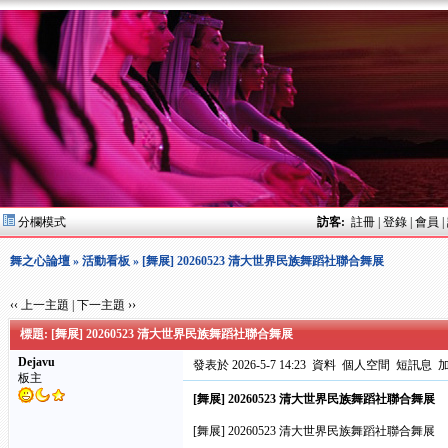
分欄模式
訪客:
註冊
|
登錄
|
會員
|
舞之心論壇
»
活動看板
» [舞展] 20260523 清大世界民族舞蹈社聯合舞展
‹‹ 上一主題
|
下一主題 ››
標題: [舞展] 20260523 清大世界民族舞蹈社聯合舞展
Dejavu
發表於 2026-5-7 14:23
資料
個人空間
短訊息
板主
[舞展] 20260523 清大世界民族舞蹈社聯合舞展
[舞展] 20260523 清大世界民族舞蹈社聯合舞展