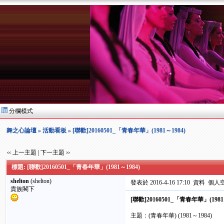
分欄模式
舞之心論壇
»
活動看板
» [聯歡]20160501_「青春年華」(1981～1984)
‹‹ 上一主題
|
下一主題 ››
標題: [聯歡]20160501_「青春年華」(1981～1984)
shelton
(shelton)
發表於 2016-4-16 17:10
資料
個人
貴族閣下
[聯歡]20160501_「青春年華」(1981
主題：(青春年華) (1981～1984)