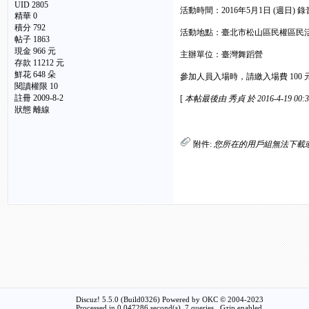
UID 2805
活動時間：2016年5月1日 (週日) 錄音帶回想
精華 0
積分 792
活動地點：臺北市松山區民權區民活
帖子 1863
現金 966 元
主辦單位：臺灣舞蹈營
存款 11212 元
鮮花 648 朵
參加人員入場時，請繳入場費 100 
閱讀權限 10
註冊 2009-8-2
[
本帖最後由 秀貞 於 2016-4-19 00:
狀態 離線
附件:
您所在的用戶組無法下載
Discuz! 5.5.0 (Build0326) Powered by
OKC
© 2004-2023
Processed in 0.047286 second(s), 7 queries , Gzip enabled