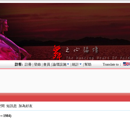
訪客:
註冊
|
登錄
|
會員
|
論壇設施
|
統計
|
幫助
Translate to：
空間
短訊息
加為好友
～1984)