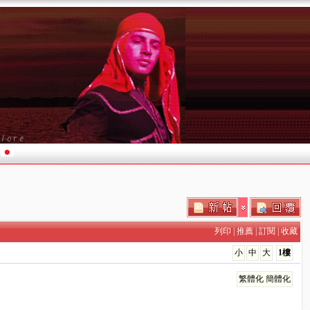
列印
|
推薦
|
訂閱
|
收藏
小
中
大
1樓
繁體化
簡體化