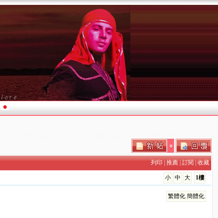
列印
|
推薦
|
訂閱
|
收藏
小
中
大
1樓
繁體化
簡體化