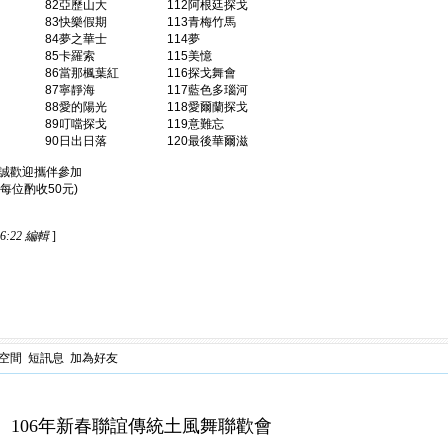
華士 82亞歷山大 112阿根廷探戈
影 83快樂假期 113青梅竹馬
裙 84夢之華士 114夢
旅 85卡羅索 115美憶
 86當那楓葉紅 116探戈舞會
鳥 87寧靜海 117藍色多瑙河
跳舞 88愛的陽光 118愛爾蘭探戈
爾滋 89叮噹探戈 119意難忘
 90日出日落 120最後華爾滋
備)竭誠歡迎攜伴參加
每位酌收50元)
16:22 編輯
]
空間
短訊息
加為好友
聯誼傳統土風舞聯歡會