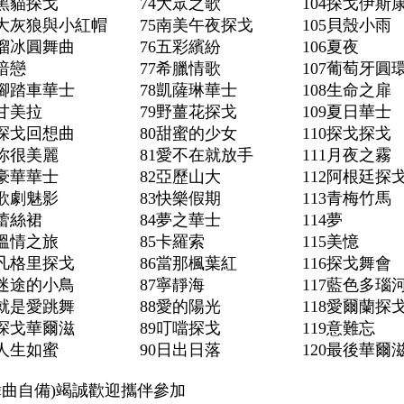
44黑貓探戈 74大眾之歌 104探戈伊斯康
大灰狼與小紅帽 75南美午夜探戈 105貝殼小雨
 46溜冰圓舞曲 76五彩繽紛 106夏夜
47暗戀 77希臘情歌 107葡萄牙圓環
踏車華士 78凱薩琳華士 108生命之扉
9甘美拉 79野薑花探戈 109夏日華士
探戈回想曲 80甜蜜的少女 110探戈探戈
你很美麗 81愛不在就放手 111月夜之霧
52豪華華士 82亞歷山大 112阿根廷探
3歌劇魅影 83快樂假期 113青梅竹馬
54蕾絲裙 84夢之華士 114夢
5溫情之旅 85卡羅索 115美憶
格里探戈 86當那楓葉紅 116探戈舞會
迷途的小鳥 87寧靜海 117藍色多瑙
8就是愛跳舞 88愛的陽光 118愛爾蘭探
9探戈華爾滋 89叮噹探戈 119意難忘
人生如蜜 90日出日落 120最後華爾
00(舞曲自備)竭誠歡迎攜伴參加