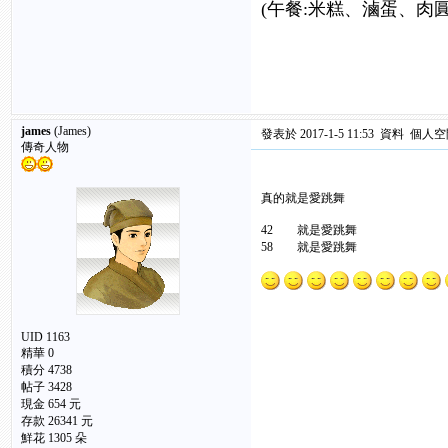
(午餐:米糕、滷蛋、肉
james
(James)
發表於 2017-1-5 11:53
資料
個人空
傳奇人物
真的就是愛跳舞
42 就是愛跳舞
58 就是愛跳舞
UID 1163
精華 0
積分 4738
帖子 3428
現金 654 元
存款 26341 元
鮮花 1305 朵