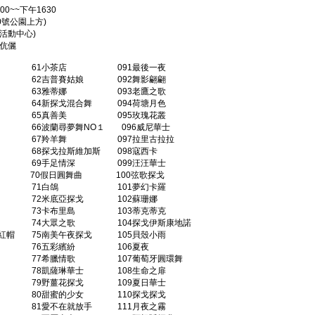
00~~下午1630
0號公園上方)
活動中心)
賢伉儷
61小茶店 091最後一夜
瑰 62吉普賽姑娘 092舞影翩翩
旋律 63雅蒂娜 093老鷹之歌
 64新探戈混合舞 094荷塘月色
意 65真善美 095玫瑰花叢
66波蘭尋夢舞NO１ 096威尼華士
蜜意 67羚羊舞 097拉里古拉拉
 68探戈拉斯維加斯 098寇西卡
忘 69手足情深 099汪汪華士
粉夢河 70假日圓舞曲 100弦歌探戈
家生涯 71白鴿 101夢幻卡羅
舞 72米底亞探戈 102蘇珊娜
華士 73卡布里島 103蒂克蒂克
戈 74大眾之歌 104探戈伊斯康地諾
紅帽 75南美午夜探戈 105貝殼小雨
圓舞曲 76五彩繽紛 106夏夜
 77希臘情歌 107葡萄牙圓環舞
 78凱薩琳華士 108生命之扉
 79野薑花探戈 109夏日華士
曲 80甜蜜的少女 110探戈探戈
 81愛不在就放手 111月夜之霧