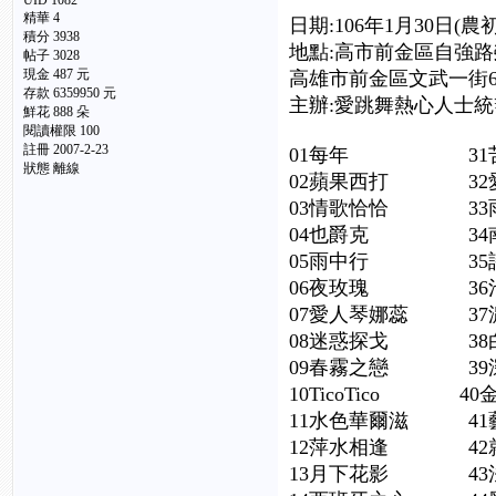
UID 1082
精華
4
日期:106年1月30日(農初
積分 3938
地點:高市前金區自強路
帖子 3028
現金 487 元
高雄市前金區文武一街6
存款 6359950 元
主辦:愛跳舞熱心人士統
鮮花 888 朵
閱讀權限 100
註冊 2007-2-23
01每年 3
狀態 離線
02蘋果西打 32
03情歌恰恰 3
04也爵克 34
05雨中行 3
06夜玫瑰 36池
07愛人琴娜蕊 
08迷惑探戈 38
09春霧之戀 3
10TicoTico
11水色華爾滋 
12萍水相逢 4
13月下花影 4