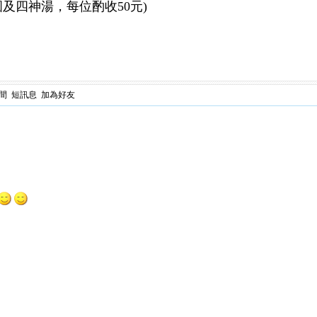
圓及四神湯，每位酌收50元)
間
短訊息
加為好友