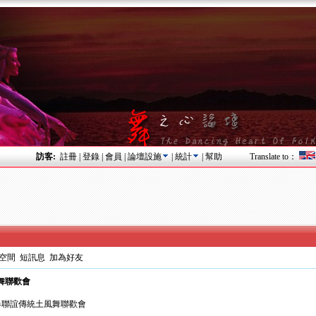
訪客:
註冊
|
登錄
|
會員
|
論壇設施
|
統計
|
幫助
Translate to：
空間
短訊息
加為好友
風舞聯歡會
統土風舞聯歡會