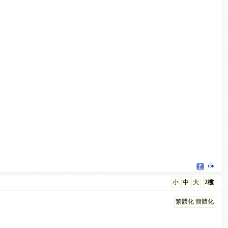
小
中
大
2樓
繁體化
簡體化