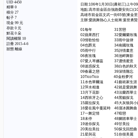
UID 4450
日期:106年1月30日(農初三)上午09
精華 0
地點:高市前金區自強路榮安街口(1
積分 27
高雄市前金區文武一街65號(東金里
帖子 7
主辦:愛跳舞熱心人士統籌:葉世勇
現金 99 元
存款 0 元
01每年 31苦戀 
鮮花 0 朵
02蘋果西打 32愛爾蘭玫
閱讀權限 10
03情歌恰恰 33雨中
註冊 2015-4-6
04也爵克 34南國玫瑰
狀態 離線
05雨中行 35詩情畫
06夜玫瑰 36池畔舞影 
07愛人琴娜蕊 37濃情
08迷惑探戈 38白色的秋天
09春霧之戀 39深情難
10TicoTico 40金
11水色華爾滋 41藝術
12萍水相逢 42就是愛跳
13月下花影 43法蘭西
14西班牙之心 44黑貓探
15羅拉探戈 45大灰狼與小
16愛在風中蔓延時 46溜冰
17一舞定情 47暗戀
18未停 48腳踏車華士
19迷你探戈 49甘美拉
20美拉美拉 50探戈回想
21星與花 51你很美麗