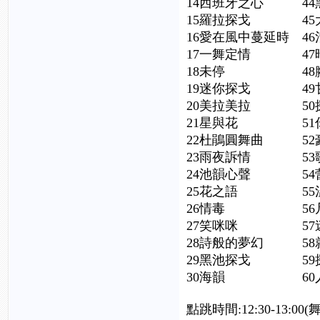
14西班牙之心 
15羅拉探戈 45
16愛在風中蔓延時
17一舞定情 
18未停 48腳
19迷你探戈 4
20美拉美拉 50
21星與花 51
22杜鵑圓舞曲 
23雨夜訴情 5
24池韻心聲 
25花之語 5
26情毒 56凡
27笑咪咪 57
28詩般的夢幻 5
29黑池探戈 5
30海韻 60
點跳時間:12:30-13: