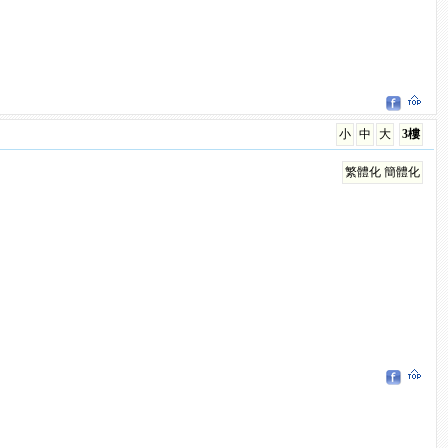
小
中
大
3樓
繁體化
簡體化