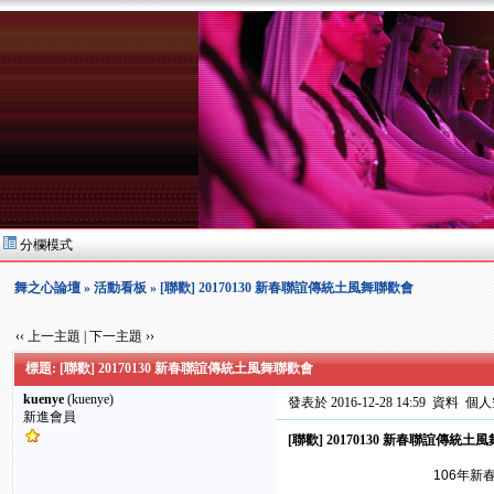
分欄模式
舞之心論壇
»
活動看板
» [聯歡] 20170130 新春聯誼傳統土風舞聯歡會
‹‹ 上一主題
|
下一主題 ››
標題: [聯歡] 20170130 新春聯誼傳統土風舞聯歡會
kuenye
(kuenye)
發表於 2016-12-28 14:59
資料
個人
新進會員
[聯歡] 20170130 新春聯誼傳統土
106年新春聯誼傳