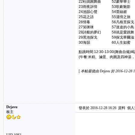
22杜鵑圓舞曲 52豪華
23雨夜訴情 53歌劇魅
24池韻心聲 54蕾絲
25花之語 55溫情之
26情毒 56凡格里探戈
27笑咪咪 57迷途的小
28詩般的夢幻 58就是愛
29黑池探戈 59探戈華
30海韻 60人生如蜜
點跳時間:12:30-13:00(舞曲自
(午餐:米糕、滷蛋、肉圓及四神湯，
[
本帖最後由 Dejavu 於 2016-12-28 
Dejavu
發表於 2016-12-28 16:26
資料
個人
板主
106年新春