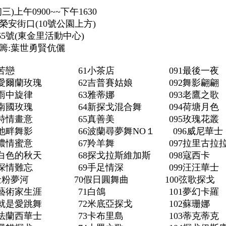
三)上午0900~~下午1630
榮安街口(10號公園上方)
5號(東金里活動中心)
籌:葉世勇賢伉儷
1苦戀 61小茶店 091最後一夜
愛爾蘭玫瑰 62吉普賽姑娘 092舞影翩翩
3雨中旋律 63雅蒂娜 093老鷹之歌
南國玫瑰 64新探戈混合舞 094荷塘月色
5詩情畫意 65真善美 095玫瑰花叢
畔舞影 66波蘭尋夢舞NO１ 096威尼華士
37濃情蜜意 67羚羊舞 097拉里古拉
白色的秋天 68探戈拉斯維加斯 098寇西卡
9深情難忘 69手足情深 099汪汪華士
 40金粉夢河 70假日圓舞曲 100弦歌探戈
41藝術家生涯 71白鴿 101夢幻卡羅
2就是愛跳舞 72米底亞探戈 102蘇珊娜
3法蘭西華士 73卡布里島 103蒂克蒂克