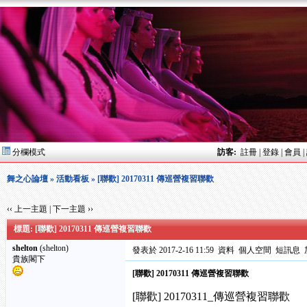
分欄模式
訪客:
註冊
|
登錄
|
會員
|
舞之心論壇
»
活動看板
» [聯歡] 20170311 傳巡營複習聯歡
‹‹ 上一主題
|
下一主題 ››
標題: [聯歡] 20170311 傳巡營複習聯歡
shelton
(shelton)
發表於 2017-2-16 11:59
資料
個人空間
短訊息
貴族閣下
[聯歡] 20170311 傳巡營複習聯歡
[聯歡] 20170311_傳巡營複習聯歡