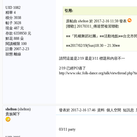
UID 1082
引用:
精華
4
積分 3938
原帖由
shelton
於 2017-2-16 11:59 發表
帖子 3028
[聯歡] 20170311_傳巡營複習聯歡
現金 487 元
存款 6359950 元
≡≡『民權舞蹈社團』≡≡活動地點≡≡台北市
鮮花 888 朵
閱讀權限 100
≡≡2017/02/19(Sun)18:30 ~ 21:30≡≡
註冊 2007-2-23
狀態 離線
請問這篇是2/19 還是3/11 標題和內容不一
2/19 已經PO過了
http://www.okc.folk-dance.org/talk/viewthread.php?t
shelton
(shelton)
發表於 2017-2-16 17:46
資料
個人空間
短訊息
貴族閣下
03/11 party