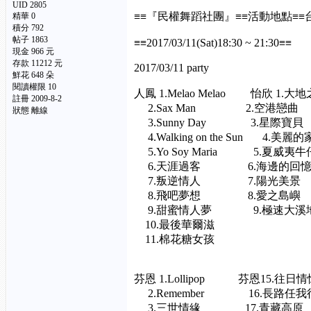
UID 2805
≡≡『民權舞蹈社團』≡≡活動地點≡
精華 0
積分 792
帖子 1863
≡≡2017/03/11(Sat)18:30 ~ 21:30≡≡
現金 966 元
存款 11212 元
2017/03/11 party
鮮花 648 朵
閱讀權限 10
人鳳 1.Melao Melao 怡欣 1
註冊 2009-8-2
2.Sax Man 2.空港戀曲
狀態 離線
3.Sunny Day 3.星際寶
4.Walking on the Sun 4.
5.Yo Soy Maria 5.夏威
6.天涯過客 6.海邊的回憶
7.叛逆情人 7.陽光美景
8.飛吧夢想 8.愛之島嶼
9.甜蜜情人夢 9.極速大溪
10.最後華爾滋
11.棉花糖女孩
芬恩 1.Lollipop 芬恩15.往
2.Remember 16.長路任
3.三世情緣 17.青藏高原