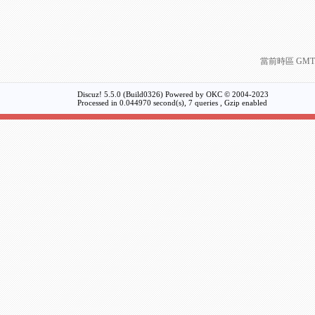
當前時區 GMT+8
Discuz! 5.5.0 (Build0326) Powered by
OKC
© 2004-2023
Processed in 0.044970 second(s), 7 queries , Gzip enabled