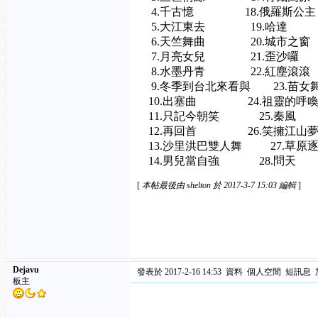
4.千古憶 18.俄羅斯公主
5.大江東去 19.哈達 3
6.天竺舞曲 20.城市之窗
7.月亮女兒 21.歪沙囉 
8.水墨丹青 22.紅塵滾滾
9.冬季到台北來看與 23.苗女
10.出塞曲 24.祖靈的呼喚
11.只記今朝笑 25.秦風 
12.再回首 26.笑擁江山夢
13.沙里洪巴雙人舞 27.草原
14.男兒當自強 28.問天
[
本帖最後由 shelton 於 2017-3-7 15:03 編輯
]
Dejavu
發表於 2017-2-16 14:53
資料
個人空間
短訊息
板主