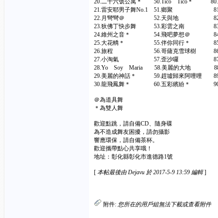
20.二十六號公寓＊ 50.Tico Tico＊ 80
21.雷安耶男子舞No.1 51.鄉聚 81
22.月彎彎＠ 52.天與地 82.
23.狄佛丁快步舞 53.彩雲之南 83
24.維州之音＊ 54.飛吧夢想＠ 84
25.大花轎＊ 55.伴你同行＊ 85
26.旅程 56.哥薩克雪球樹 86.
27.小淘氣 57.歪沙囉 87.
28.Yo Soy Maria 58.美麗的大地 8
29.美麗的神話＊ 59.趕墟歸來阿哩哩 89
30.龍飛鳳舞＊ 60.五彩繽紛＊ 90
＠為道具舞
＊為雙人舞
歡迎點跳，請自備CD、隨身碟
為不造成舞友困擾，請勿攝影
響應環保，請自備茶杯。
歡迎攜帶點心共享哦！
地址：彰化縣彰化市進德路1號
[
本帖最後由 Dejavu 於 2017-5-9 13:59 編輯
]
附件:
您所在的用戶組無法下載或查看附件