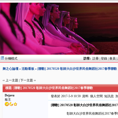
分欄模式
訪客:
註冊
|
登錄
|
會員
|
舞之心論壇
»
活動看板
» [聯歡] 20170520 彰師大白沙世界民俗舞蹈社2017春季聯歡
‹‹ 上一主題
|
下一主題 ››
標題: [聯歡] 20170520 彰師大白沙世界民俗舞蹈社2017春季聯歡
Dejavu
發表於 2017-5-9 10:59
資料
個人空間
短訊息
板主
[聯歡] 20170520 彰師大白沙世界民俗舞蹈社20
彰師大白沙世界民俗舞蹈社2017春季