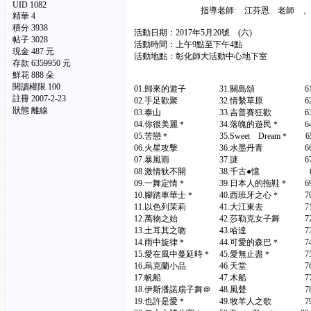
UID 1082
指導老師: 江芬恩 老師 、 
精華
4
積分 3938
活動日期：2017年5月20號 (六)
帖子 3028
活動時間：上午9點至下午4點
現金 487 元
活動地點：彰化師大活動中心地下室
存款 6359950 元
鮮花 888 朵
閱讀權限 100
01.歸來的遊子 31.關島頌 61.
註冊 2007-2-23
02.手足歡聚 32.情繫草原 62
狀態 離線
03.泰山 33.吉普賽狂歡 63.
04.你很美麗＊ 34.落魄的遊民＊ 64.s
05.苦戀＊ 35.Sweet Dream＊ 6
06.火星攻擊 36.水墨丹青 66
07.暴風雨 37.謎 67.
08.激情狄不開 38.千古●憶 68
09.一舞定情＊ 39.日本人的拖鞋＊ 69
10.腳踏車華士＊ 40.西班牙之心＊ 70
11.以色列茉莉 41.大江東去 71
12.萬物之始 42.莎勒克女子舞 72
13.土耳其之吻 43.哈達 73.
14.雨中旋律＊ 44.可愛的森巴＊ 74
15.愛在風中蔓延時＊ 45.愛無止盡＊ 75
16.烏克蘭小品 46.天堂 76
17.帆船 47.木船 77.
18.伊斯潘諾扇子舞＠ 48.風聲 78
19.也許是愛＊ 49.牧羊人之歌 79