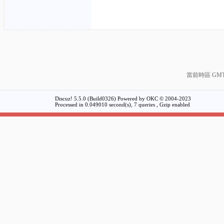
當前時區 GMT+8
Discuz! 5.5.0 (Build0326) Powered by
OKC
© 2004-2023
Processed in 0.049010 second(s), 7 queries , Gzip enabled