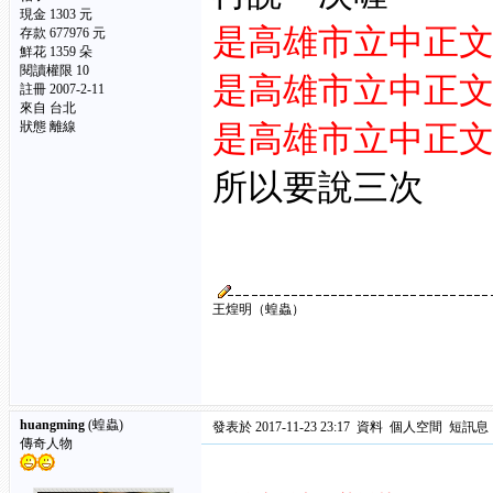
現金 1303 元
是高雄市立中正
存款 677976 元
鮮花 1359 朵
閱讀權限 10
是高雄市立中正
註冊 2007-2-11
來自 台北
狀態 離線
是高雄市立中正
所以要說三次
王煌明（蝗蟲）
huangming
(蝗蟲)
發表於 2017-11-23 23:17
資料
個人空間
短訊息
傳奇人物