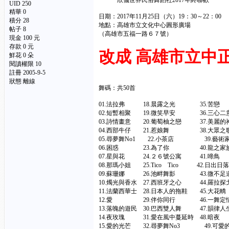
欣儀世界民俗舞蹈社2017年終聯歡
UID 250
精華 0
日期：2017年11月25日（六）19：30～22：00
積分 28
地點：高雄市立文化中心圓形廣場
帖子 8
（高雄市五福一路６７號）
現金 100 元
存款 0 元
改成 高雄市立中
鮮花 0 朵
閱讀權限 10
註冊 2005-9-5
狀態 離線
舞碼：共50首
01.法拉弗 18.晨露之光 35.苦戀
02.短暫相聚 19.微笑早安 36.三心二
03.詩情畫意 20.葡萄柚之戀 37.美麗的
04.西部牛仔 21.惹娘舞 38.大眾之
05.尋夢舞No1 22.小茶店 39.藝術
06.困惑 23.為了你 40.龍之家
07.星與花 24.２６號公寓 41.啼鳥
08.那瑪小姐 25.Tico Tico 42.日出日落
09.蘇珊娜 26.池畔舞影 43.微不足
10.燭光與香水 27.西班牙之心 44.羅拉探
11.法蘭西華士 28.日本人的拖鞋 45.大花轎
12.愛 29.伴你同行 46.一舞定
13.落魄的遊民 30.巴西雙人舞 47.韻律人
14.夜玫瑰 31.愛在風中蔓延時 48.暗夜
15.愛的光芒 32.尋夢舞No3 49.可愛