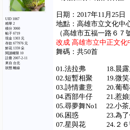
日期：2017年11月25日
UID 1067
地點：高雄市立文化中
精華
2
積分 3060
（高雄市五福一路６７
帖子 6719
現金 1303 元
改成 高雄市立中正文
存款 677976 元
鮮花 1359 朵
舞碼：共50首
閱讀權限 10
註冊 2007-2-11
來自 台北
01.法拉弗 18.
狀態 離線
02.短暫相聚 19.
03.詩情畫意 20.
04.西部牛仔 21
05.尋夢舞No1 2
06.困惑 23.
07.星與花 24.２