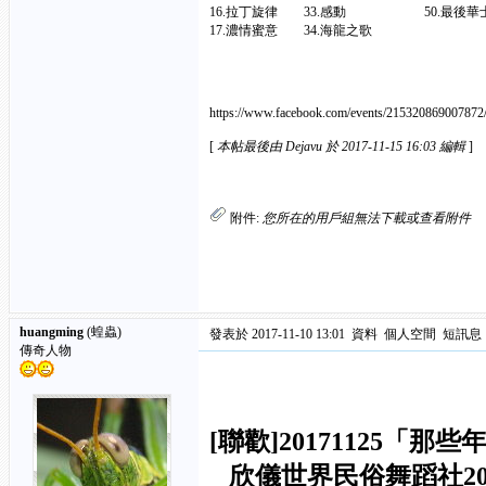
16.拉丁旋律 33.感動 50.最後華
17.濃情蜜意 34.海龍之歌
https://www.facebook.com/events/215320869007872
[
本帖最後由 Dejavu 於 2017-11-15 16:03 編輯
]
附件:
您所在的用戶組無法下載或查看附件
huangming
(蝗蟲)
發表於 2017-11-10 13:01
資料
個人空間
短訊息
傳奇人物
[聯歡]20171125「
欣儀世界民俗舞蹈社20