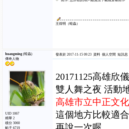
附件:
您所在的用戶組無法下載或查看附件
王煌明（蝗蟲）
huangming
(蝗蟲)
發表於 2017-11-15 09:23
資料
個人空間
短訊息
傳奇人物
20171125高雄
雙人舞之夜 活動
高雄市立中正文
這個地方比較適
UID 1067
精華
2
積分 3060
再說一次喔
帖子 6719