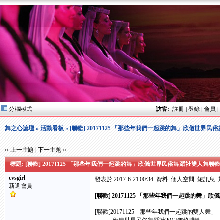
分欄模式
訪客:
註冊
|
登錄
|
會員
|
舞之心論壇
»
活動看板
» [聯歡] 20171125 「那些年我們一起跳的舞」欣儀世界
‹‹ 上一主題
|
下一主題 ››
標題: [聯歡] 20171125 「那些年我們一起跳的舞」欣儀世界民俗舞蹈社雙人舞聯
cvsgirl
發表於 2017-6-21 00:34
資料
個人空間
短訊息
新進會員
[聯歡] 20171125 「那些年我們一起跳的舞
[聯歡]20171125「那些年我們一起跳的雙人舞」