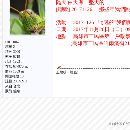
隔天 白天有一整天的
[聯歡] 20171126 「那些
活動： 20171126 「那些
日期： 2017年11月26日（日）09
地點： 高雄市三民區第一戶政
UID 1067
(高雄市三民區哈爾濱街215
精華
2
積分 3060
帖子 6719
現金 1303 元
存款 677976 元
鮮花 1359 朵
王煌明（蝗蟲）
閱讀權限 10
註冊 2007-2-11
來自 台北
狀態 離線
當前時區 GMT+8