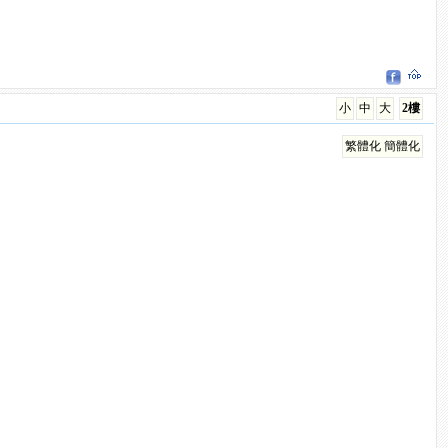
小
中
大
2樓
繁體化
簡體化