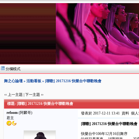
分欄模式
舞之心論壇
»
活動看板
» [聯歡] 20171216 快樂台中聯歡晚會
‹‹ 上一主題
|
下一主題 ››
標題: [聯歡] 20171216 快樂台中聯歡晚會
refoom
(阿麟哥)
發表於 2017-12-11 13:41
資料
個人
君主
[聯歡] 20171216 快樂台中聯歡晚會
快樂台中106年12月16日舞序