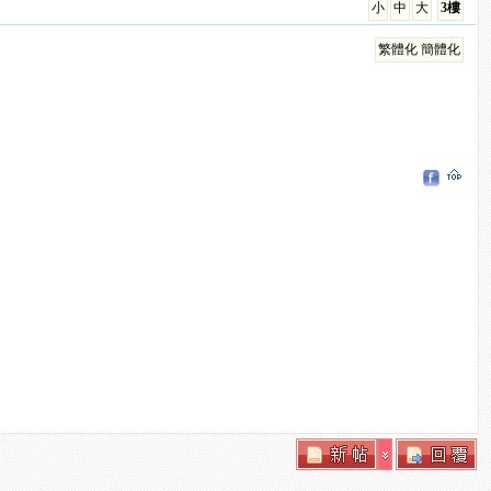
小
中
大
3樓
繁體化
簡體化