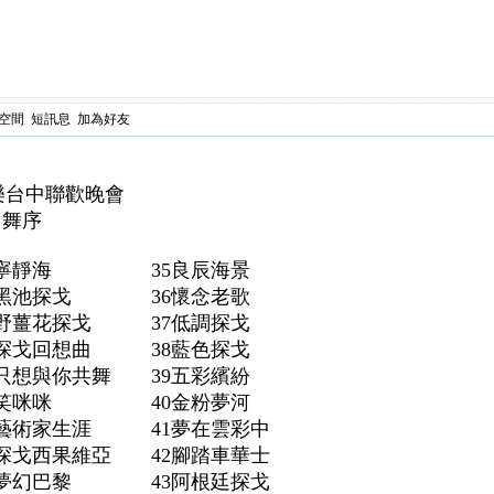
空間
短訊息
加為好友
6 快樂台中聯歡晚會
日舞序
8寧靜海 35良辰海景
黑池探戈 36懷念老歌
野薑花探戈 37低調探戈
探戈回想曲 38藍色探戈
只想與你共舞 39五彩繽紛
3笑咪咪 40金粉夢河
4藝術家生涯 41夢在雲彩中
探戈西果維亞 42腳踏車華士
夢幻巴黎 43阿根廷探戈