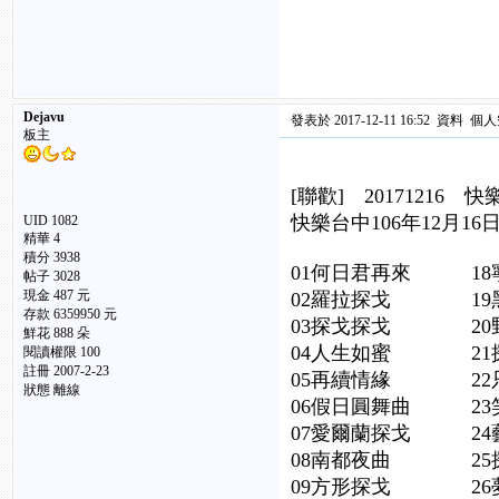
Dejavu
發表於 2017-12-11 16:52
資料
個人
板主
[聯歡] 2017121
快樂台中106年12月16
UID 1082
精華
4
積分 3938
01何日君再來 1
帖子 3028
現金 487 元
02羅拉探戈 19
存款 6359950 元
03探戈探戈 20
鮮花 888 朵
04人生如蜜 21
閱讀權限 100
註冊 2007-2-23
05再續情緣 22
狀態 離線
06假日圓舞曲 2
07愛爾蘭探戈 2
08南都夜曲 25
09方形探戈 26