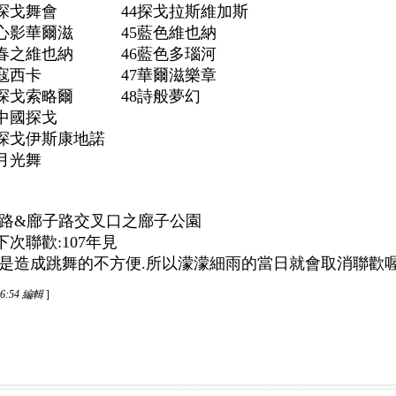
27探戈舞會 44探戈拉斯維加斯
心影華爾滋 45藍色維也納
之維也納 46藍色多瑙河
0寇西卡 47華爾滋樂章
探戈索略爾 48詩般夢幻
32中國探戈
33探戈伊斯康地諾
光 34月光舞
賢路&廍子路交叉口之廍子公園
107年見
但是造成跳舞的不方便.所以濛濛細雨的當日就會取消聯歡喔
16:54 編輯
]