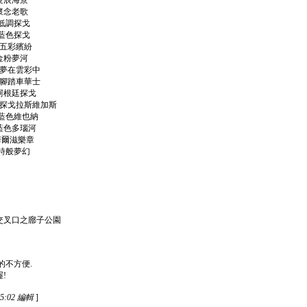
良辰海景
懷念老歌
7低調探戈
8藍色探戈
9五彩繽紛
金粉夢河
1夢在雲彩中
2腳踏車華士
阿根廷探戈
4探戈拉斯維加斯
5藍色維也納
藍色多瑙河
華爾滋樂章
8詩般夢幻
諾
交叉口之廍子公園
的不方便.
!
15:02 編輯
]