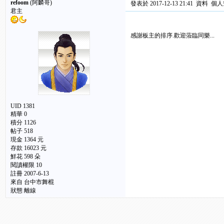
refoom
(阿麟哥)
發表於 2017-12-13 21:41
資料
個人
君主
感謝板主的排序.歡迎蒞臨同樂...
UID 1381
精華 0
積分 1126
帖子 518
現金 1364 元
存款 16023 元
鮮花 598 朵
閱讀權限 10
註冊 2007-6-13
來自 台中市舞棍
狀態 離線