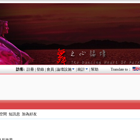
訪客:
註冊
|
登錄
|
會員
|
論壇設施
|
統計
|
幫助
Translate to：
空間
短訊息
加為好友