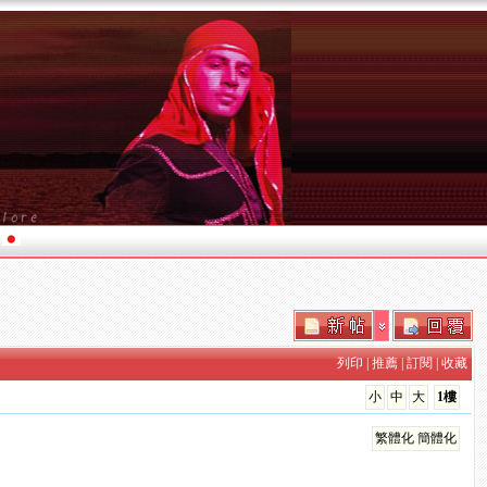
列印
|
推薦
|
訂閱
|
收藏
小
中
大
1樓
繁體化
簡體化