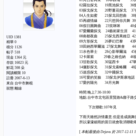
01何日君再來 18寧靜海 35
02羅拉探戈 19黑池探戈 36
03探戈探戈 20野薑花探戈 3
04人生如蜜 21探戈回想曲 3
05再續情緣 22只想與你共舞 3
06假日圓舞曲 23笑咪咪 40
07愛爾蘭探戈 24藝術家生涯 4
08南都夜曲 25探戈西果維亞 4
UID 1381
09方形探戈 26夢幻巴黎 43
精華 0
10田納西華爾滋 27探戈舞會 4
積分 1126
11水色華士 28心影華爾滋 4
帖子 518
12卡羅索 29春之維也納 46
現金 1364 元
13弦歌探戈 30寇西卡 47
存款 16023 元
14儷影探戈 31探戈索略爾 4
鮮花 598 朵
15迷惑探戈 32中國探戈
閱讀權限 10
16可愛的笑臉 33探戈伊斯康地
註冊 2007-6-13
17愛的陽光 34月光舞
來自 台中市舞棍
狀態 離線
時間:晚上7:30-10:00
地點:台中市北屯區景賢路&廍子路
下次聯歡:107年見
下雨天雖然詩情畫意.但是造成跳舞
所以濛濛細雨的當日就會取消聯歡喔
[
本帖最後由 Dejavu 於 2017-12-11 