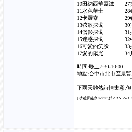
10田納西華爾滋 
11水色華士 28
12卡羅索 29春
13弦歌探戈 3
14儷影探戈 31
15迷惑探戈 
16可愛的笑臉 
17愛的陽
時間:晚上7:30-10:00
地點:台中市北屯區景
下次聯歡:
下雨天雖然詩情畫意.
[
本帖最後由 Dejavu 於 2017-12-11 