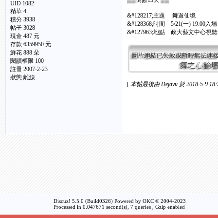
▒▒倒數13天 ▒▒
UID 1082
精華
4
&#128217;主題 舞遊仙境
積分 3938
&#128368;時間 5/21(一) 19:00入
帖子 3028
&#127963;地點 政大藝文中心視
現金 487 元
存款 6359950 元
鮮花 888 朵
閱讀權限 100
註冊 2007-2-23
狀態 離線
[
本帖最後由 Dejavu 於 2018-5-9 18
Discuz! 5.5.0 (Build0326) Powered by
OKC
© 2004-2023
Processed in 0.047671 second(s), 7 queries , Gzip enabled