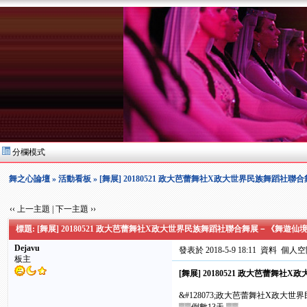
分欄模式
舞之心論壇
»
活動看板
» [舞展] 20180521 政大芭蕾舞社X政大世界民族舞蹈社
‹‹ 上一主題
|
下一主題 ››
標題: [舞展] 20180521 政大芭蕾舞社X政大世界民族舞蹈社聯合舞展－《舞遊仙
Dejavu
發表於 2018-5-9 18:11
資料
個人空
板主
[舞展] 20180521 政大芭蕾
&#128073;政大芭蕾舞社X政大世界