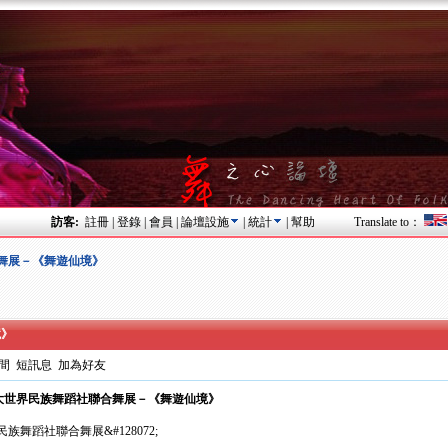
訪客:
註冊
|
登錄
|
會員
|
論壇設施
|
統計
|
幫助
Translate to：
聯合舞展－《舞遊仙境》
境》
間
短訊息
加為好友
舞社X政大世界民族舞蹈社聯合舞展－《舞遊仙境》
民族舞蹈社聯合舞展&#128072;