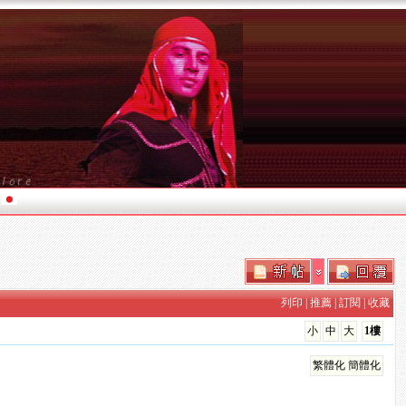
列印
|
推薦
|
訂閱
|
收藏
小
中
大
1樓
繁體化
簡體化