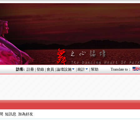
訪客:
註冊
|
登錄
|
會員
|
論壇設施
|
統計
|
幫助
Translate to：
間
短訊息
加為好友