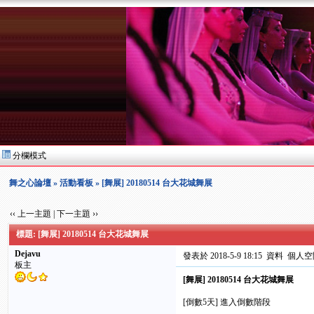
分欄模式
舞之心論壇
»
活動看板
» [舞展] 20180514 台大花城舞展
‹‹ 上一主題
|
下一主題 ››
標題: [舞展] 20180514 台大花城舞展
Dejavu
發表於 2018-5-9 18:15
資料
個人空
板主
[舞展] 20180514 台大花城舞展
[倒數5天] 進入倒數階段