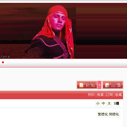
列印
|
推薦
|
訂閱
|
收藏
小
中
大
1樓
繁體化
簡體化