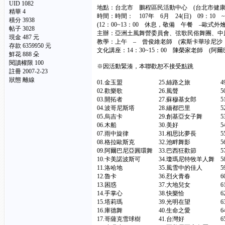
UID 1082
地點：台北市 鵬程區民活動中心 (台北市健康路
精華
4
時間：時間： 107年 6月 24(日) 09：10 
積分 3938
(12：00~13：00 休息，敬備 午餐 –
帖子 3028
主辦：亞洲土風舞營委員會、弦歌民俗舞團、中
現金 487 元
教學：上午 – 曾俊維老師 (索斯卡華珍尼沙 
存款 6359950 元
文化講座：14：30~15：00 陳榮家老師 (阿
鮮花 888 朵
閱讀權限 100
※因活動緊湊，本聯歡恕不接受點跳
註冊 2007-2-23
狀態 離線
01.金玉盟 25.絲路之旅 49
02.歡樂歌 26.風聲 50.
03.開拓者 27.蘇穆基女郎 51.
04.波哥尼斯塔 28.緬都巴里 5
05.烏吉卡 29.創基亞女子舞 
06.木船 30.美好 54.
07.雨中旋律 31.相思比夢長 
08.格拉歐斯克 32.池畔舞影 56.阿
09.阿爾巴尼亞圓環舞 33.巴西狂歡
10.卡美諾波斯可 34.瓊瑪尼特牧羊人舞 
11.洛哈地 35.風雪中的佳人
12.魯卡 36.烈火青春 60
13.困惑 37.大地兒女 61
14.手掌心 38.快樂恰 62.
15.塔莉瑪 39.光明在望 63
16.庫德舞 40.生命之愛 64.卡
17.哥薩克雪球樹 41.台灣好 