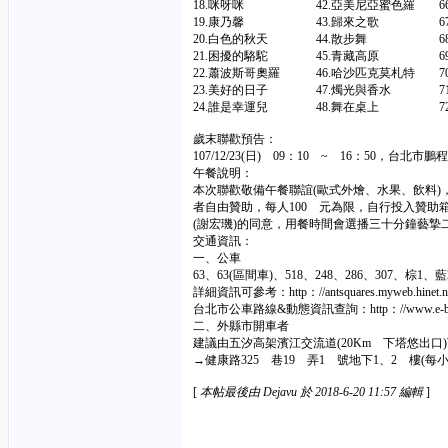
18.咪呀咪 42.亞美尼亞蜜色羅
19.康乃馨 43.歸來之歌 67
20.白色的秋天 44.散步舞 
21.困擾的駱駝 45.青藏高原 6
22.蕭波斯哥奧羅 46.哈沙匹克莫
23.美好的日子 47.燭光與香水
24.誰是幸運兒 48.舞在桌上 
歲末聯歡預告：
107/12/23(日) 09：10 ~ 16：50，台北
午餐說明：
本次聯歡敬備午餐聯誼(歐式外燴、水果、飲料
者自由贊助，每人100 元為限，自行投入贊助
(謝宏璣)的同意，用餐時間會選播三十分鐘藝摯
交通資訊：
一、公車
63、63(區間車)、518、248、286、307、
詳細資訊可參考：http：//antsquares.myweb.hinet.net/
台北市公車路線&動態資訊查詢：http：//www.e-bus.tai
二、外縣市開車者
建議由五汐高架濱江交流道(20Km 下塔悠出
→健康路325 巷19 弄1 號地下1、2 樓(每小
[
本帖最後由 Dejavu 於 2018-6-20 11:57 編輯
]