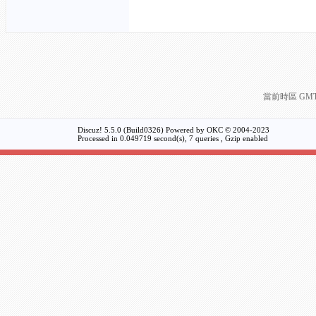
當前時區 GMT+8
Discuz! 5.5.0 (Build0326) Powered by
OKC
© 2004-2023
Processed in 0.049719 second(s), 7 queries , Gzip enabled