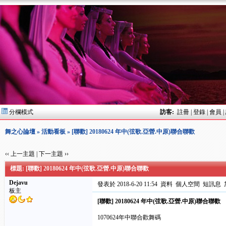
分欄模式
訪客:
註冊
|
登錄
|
會員
|
舞之心論壇
»
活動看板
» [聯歡] 20180624 年中(弦歌.亞營.中原)聯合聯歡
‹‹ 上一主題
|
下一主題 ››
標題: [聯歡] 20180624 年中(弦歌.亞營.中原)聯合聯歡
Dejavu
發表於 2018-6-20 11:54
資料
個人空間
短訊息
板主
[聯歡] 20180624 年中(弦歌.亞營.中原)聯合聯歡
1070624年中聯合歡舞碼