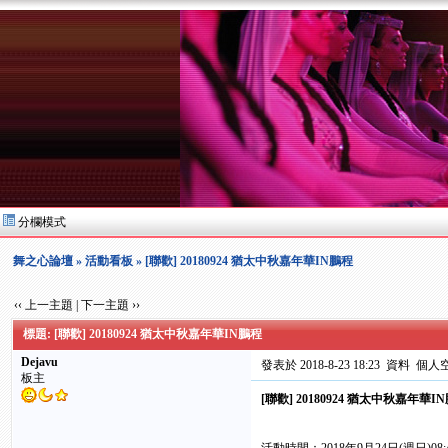
分欄模式
舞之心論壇
»
活動看板
» [聯歡] 20180924 猶太中秋嘉年華IN鵬程
‹‹ 上一主題
|
下一主題 ››
標題: [聯歡] 20180924 猶太中秋嘉年華IN鵬程
Dejavu
發表於 2018-8-23 18:23
資料
個人
板主
[聯歡] 20180924 猶太中秋嘉年華I
猶 太 中