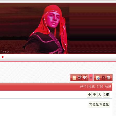
列印
|
推薦
|
訂閱
|
收藏
小
中
大
1樓
繁體化
簡體化