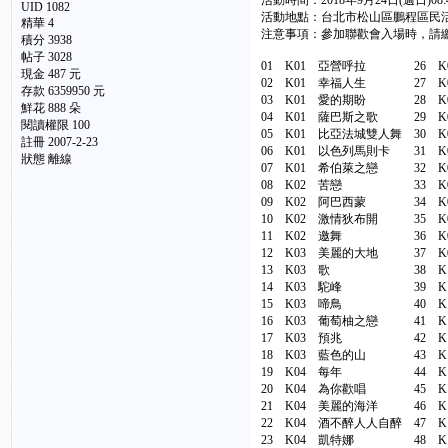
活動時間：2018年9月24日(週日)08:4
UID 1082
活動地點：台北市松山區鵬程區民
精華
4
注意事項：參加聯歡會入場時
積分 3938
帖子 3028
01 K01 亞營呼拉 26 
現金 487 元
02 K01 幸福人生 27
存款 6359950 元
03 K01 愛的期盼 28 K
鮮花 888 朵
04 K01 薩巴斯之歌 29
閱讀權限 100
05 K01 比亞法城雙人舞 3
註冊 2007-2-23
06 K01 以色列馬則卡 31
狀態 離線
07 K01 希伯萊之戀 32
08 K02 苦戀 33 K
09 K02 阿巴西蒙 34 
10 K02 激情狄布開 35
11 K02 邀舞 36 K
12 K03 美麗的大地 37
13 K03 歌 38 K
14 K03 駝峰 39 K
15 K03 啼鳥 40 K
16 K03 葡萄柚之戀 41
17 K03 預兆 42 K
18 K03 藍色的山 43 
19 K04 每年 44 K
20 K04 為你歡唱 45 K
21 K04 美麗的海洋 46 K
22 K04 酒不醉人人自醉 4
23 K04 凱特娜 48 K