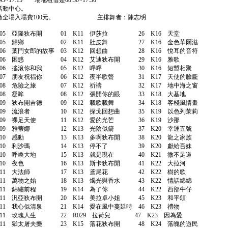
5~17:15 場地租借是08:30~17:30
活動中心。
，請繳全場入場費100元。 主排舞者：陳志明
K05 亞隆狄布開 01 K11 伊莎拉 26 K16 天堂
 K05 歸鄉 02 K11 肚皮舞 27 K16 金色華爾滋
06 葉門女郎的故事 03 K12 回想曲 28 K16 悅耳的音符
 K06 困惑 04 K12 艾迪狄布開 29 K16 雅歌
0 K06 搖滾你和我 05 K12 呯呯 30 K16 短暫相聚
 K07 朋友祝福你 06 K12 夜半歌聲 31 K17 天使的臉龐
 K08 危險之旅 07 K12 祈禱 32 K17 地中海之窗
08 凝眸 08 K12 張開你的眼 33 K18 大基地
K09 狄布開吉德 09 K12 載歌載舞 34 K18 客棧風情畫
 K09 流浪者 10 K12 探戈回想曲 35 K19 以色列茉莉
09 裸足天使 11 K12 愛的光芒 36 K19 沙那
 K09 雅蒂娜 12 K13 光陰似箭 37 K20 幸運五號
10 感動 13 K13 多啊狄布開 38 K20 龍之家族
10 利沙瑪 14 K13 停不了 39 K20 獻給吾妹
10 呼喚大地 15 K13 就是現在 40 K21 微不足道
 K10 夜色 16 K13 斯卡狄布開 41 K22 大拉河
11 大法師 17 K13 鳶尾花 42 K22 樹的歌
K11 萬物之始 18 K13 燭光與香水 43 K22 情話綿綿
11 錦繡前程 19 K14 為了你 44 K22 西部牛仔
11 汎亞狄布開 20 K14 美拉卓小姐 45 K23 和平頌
11 我心似清泉 21 K14 愛在風中蔓延時 46 K23 禮物
7 K11 玫瑰人生 22 R029 拉荷兒 47 K23 因為愛
11 猶太屠夫樂 23 K15 落花狄布開 48 K24 落魄的遊民