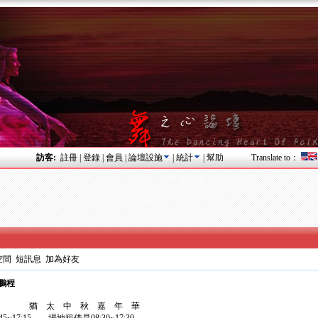
訪客:
註冊
|
登錄
|
會員
|
論壇設施
|
統計
|
幫助
Translate to：
空間
短訊息
加為好友
N鵬程
 秋 嘉 年 華