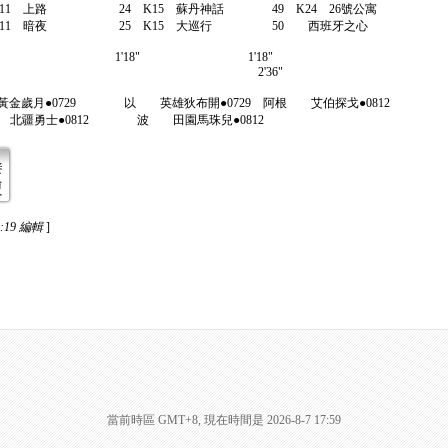
K11 上路 24 K15 蘇丹神話 49 K24 26號公寓
0 K11 暗夜 25 K15 大巡行 50 西班牙之心
6" 1'18" 1'18"
" 2'36"
黃金歲月●0729 以 英雄狄布開●0729 阿根 艾伯探戈●0812
北疆勇士●0812 波 田園馬珠兒●0812
1:19 編輯
]
當前時區 GMT+8, 現在時間是 2026-8-7 17:59