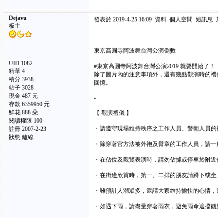
Dejavu
發表於 2019-4-25 16:09
資料
個人空間
短訊息
板主
東京高圓寺阿波舞台灣公演倒數
UID 1082
#東京高圓寺阿波舞台灣公演2019 就要開始了！
精華
4
除了圖片內的注意事項外，還有幾點觀演時的禮
積分 3938
回憶。
帖子 3028
現金 487 元
-
存款 6359950 元
鮮花 888 朵
【 觀演禮儀 】
閱讀權限 100
・請遵守現場維持秩序之工作人員、警衛人員的
註冊 2007-2-23
狀態 離線
・除穿著官方法被外袍及臂章的工作人員，請一
・在佔位及觀覽表演時，請勿佔據或停車於附近
・在街邊欣賞時，第一、二排的朋友請蹲下或坐
・雖預計人潮眾多，還請大家維持愉快的心情，
・如遇下雨，請盡量穿著雨衣，避免雨傘遮擋觀