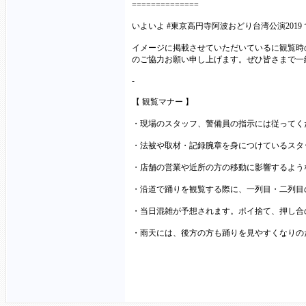
==============
いよいよ #東京高円寺阿波おどり台湾公演2019
イメージに掲載させていただいているに観覧時
のご協力お願い申し上げます。ぜひ皆さまで一
-
【 観覧マナー 】
・現場のスタッフ、警備員の指示には従ってく
・法被や取材・記録腕章を身につけているスタ
・店舗の営業や近所の方の移動に影響するよう
・沿道で踊りを観覧する際に、一列目・二列目
・当日混雑が予想されます。ポイ捨て、押し合
・雨天には、後方の方も踊りを見やすくなりの