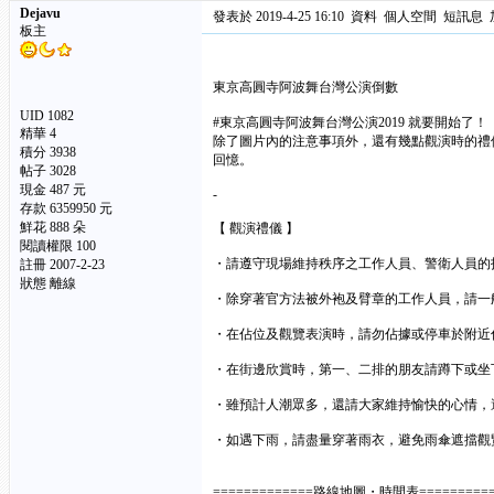
Dejavu
發表於 2019-4-25 16:10
資料
個人空間
短訊息
板主
東京高圓寺阿波舞台灣公演倒數
UID 1082
#東京高圓寺阿波舞台灣公演2019 就要開始了！
精華
4
除了圖片內的注意事項外，還有幾點觀演時的禮
積分 3938
回憶。
帖子 3028
現金 487 元
-
存款 6359950 元
鮮花 888 朵
【 觀演禮儀 】
閱讀權限 100
・請遵守現場維持秩序之工作人員、警衛人員的
註冊 2007-2-23
狀態 離線
・除穿著官方法被外袍及臂章的工作人員，請一
・在佔位及觀覽表演時，請勿佔據或停車於附近
・在街邊欣賞時，第一、二排的朋友請蹲下或坐
・雖預計人潮眾多，還請大家維持愉快的心情，
・如遇下雨，請盡量穿著雨衣，避免雨傘遮擋觀
=============路線地圖・時間表==========