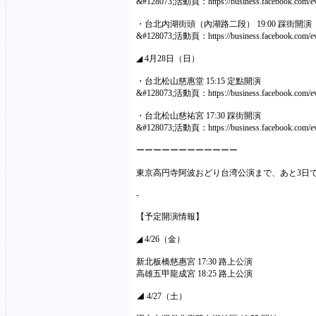
&#128073;活動頁：
https://business.facebook.com
・台北內湖街頭（內湖路二段） 19:00 踩街開演
&#128073;活動頁：
https://business.facebook.com
◢ 4月28日（日）
・台北松山慈惠堂 15:15 定點開演
&#128073;活動頁：
https://business.facebook.com
・台北松山慈祐宮 17:30 踩街開演
&#128073;活動頁：
https://business.facebook.com
ーーーーーーーーーーーー
東京高円寺阿波おどり台湾公演まで、あと3日
-
【予定開演情報】
◢ 4/26（金）
新北板橋慈惠宮 17:30 路上公演
高雄五甲龍成宮 18:25 路上公演
◢ 4/27（土）