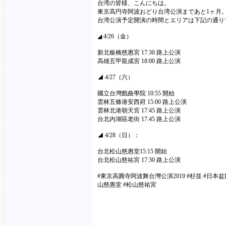
台湾の皆様、こんにちは。
東京高円寺阿波おどり台湾公演まであと1ヶ月
台湾公演予定開演の時間とエリアは下記の通り
◢ 4/26（金）
新北板橋慈惠宮 17:30 路上公演
高雄五甲龍成宮 18:00 路上公演
◢ 4/27（六）
國立台灣戲曲學院 10:55 開始
雲林五條港安西府 15:00 路上公演
雲林北港朝天宮 17:45 路上公演
台北內湖區老街 17:45 路上公演
◢ 4/28（日）：
台北松山慈惠堂15:15 開始
台北松山慈祐宮 17:30 路上公演
#東京高圓寺阿波舞台灣公演2019 #杉並 #日本盆舞 
山慈惠堂 #松山慈祐宮