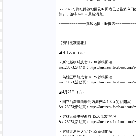
&#128227; 詳細路線地圖及時間表已公告於
加」，隨時 follow 最新消息。
=============路線地圖・時間表==========
-
【預計開演情報】
◢ 4月26日（五）
・新北板橋慈惠宮 17:30 踩街開演
&#128073;活動頁：
https://business.facebook.com
・高雄五甲龍成宮 18:25 踩街開演
&#128073;活動頁：
https://business.facebook.com
◢ 4月27日（六）
・國立台灣戲曲學院內湖校區 10:55 定點開演
&#128073;活動頁：
https://business.facebook.com
・雲林五條港安西府 15:00 踩街開演
&#128073;活動頁：
https://business.facebook.com
・雲林北港朝天宮 17:55 踩街開演