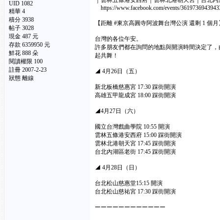
｜雲林五條港安西府｜雲林北港朝天宮｜台北內
UID 1082
https://www.facebook.com/events/3619736943943
精華
4
積分 3938
【距離 #東京高圓寺阿波舞台灣公演 還剩 1 個月
帖子 3028
現金 487 元
台灣的各位午安。
存款 6359950 元
許多朋友們都在詢問的地點與開演時間決定了，
鮮花 888 朵
起共舞！
閱讀權限 100
註冊 2007-2-23
◢ 4月26日（五）
狀態 離線
新北板橋慈惠宮 17:30 踩街開演
高雄五甲龍成宮 18:00 踩街開演
◢4月27日（六）
國立台灣戲曲學院 10:55 開演
雲林五條港安西府 15:00 踩街開演
雲林北港朝天宮 17:45 踩街開演
台北內湖區老街 17:45 踩街開演
◢ 4月28日（日）
台北松山慈惠堂15:15 開演
台北松山慈祐宮 17:30 踩街開演
ーーーーーーーーーーーー