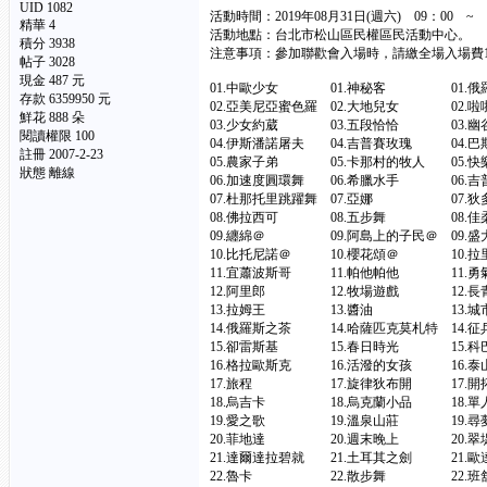
UID 1082
活動時間：2019年08月31日(週六) 09：00 ~ 
精華
4
活動地點：台北市松山區民權區民活動中心。
積分 3938
注意事項：參加聯歡會入場時，請繳全場入場費1
帖子 3028
現金 487 元
01.中歐少女 01.神秘客 01.俄羅
存款 6359950 元
02.亞美尼亞蜜色羅 02.大地兒女 02.啦
鮮花 888 朵
03.少女約葳 03.五段恰恰 03.
閱讀權限 100
04.伊斯潘諾屠夫 04.吉普賽玫瑰 04.
註冊 2007-2-23
05.農家子弟 05.卡那村的牧人 05.
狀態 離線
06.加速度圓環舞 06.希臘水手 06.
07.杜那托里跳躍舞 07.亞娜 07.狄
08.佛拉西可 08.五步舞 08.
09.纏綿＠ 09.阿島上的子民＠ 09.盛
10.比托尼諾＠ 10.櫻花頌＠ 10.拉
11.宜蕭波斯哥 11.帕他帕他 11
12.阿里郎 12.牧場遊戲 12.長青
13.拉姆王 13.醬油 13.城市
14.俄羅斯之茶 14.哈薩匹克莫札特 1
15.卻雷斯基 15.春日時光 15.
16.格拉歐斯克 16.活潑的女孩 1
17.旅程 17.旋律狄布開 17.
18.烏吉卡 18.烏克蘭小品 18.單人
19.愛之歌 19.溫泉山莊 19.尋夢舞
20.菲地達 20.週末晚上 20.翠
21.達爾達拉碧就 21.土耳其之劍 21.歐
22.魯卡 22.散步舞 22.班舒