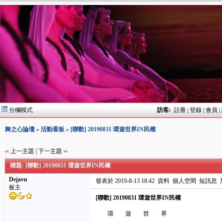
分欄模式
訪客:
註冊
|
登錄
|
會員
|
舞之心論壇
»
活動看板
» [聯歡] 20190831 環遊世界IN民權
‹‹ 上一主題
|
下一主題 ››
標題: [聯歡] 20190831 環遊世界IN民權
Dejavu
發表於 2019-8-13 18:42
資料
個人空間
短訊息
板主
[聯歡] 20190831 環遊世界IN民權
環 遊 世 界