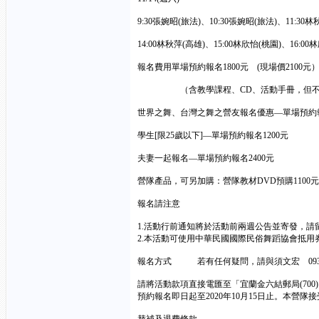
9:30張婉昭(旅法)、10:30張婉昭(旅法)、11:30林
14:00林秋萍(高雄)、15:00林欣怡(桃園)、16:00
報名費用單場預約報名1800元 (現場價2100
（含教學課程、CD、活動手冊，但不含
世界之舞、台灣之舞之營友報名優惠—單場預約報
學生[限25歲以下]—單場預約報名1200元
夫妻一起報名—單場預約報名2400元
營隊產品，可另加購：營隊教材DVD預購1100元
報名請注意
1.活動行前通知將於活動前兩週公告並寄發，請
2.本活動可使用中華民國國際民俗舞蹈協會抵用
報名方式 若有任何疑問，請與須文宏 09352984
請將活動款項直接電匯至「宜蘭金六結郵局(700)
預約報名即日起至2020年10月15日止。本