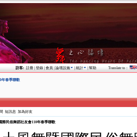
訪客:
註冊
|
登錄
|
會員
|
論壇設施
|
統計
|
幫助
Translate to：
110年春季聯歡
間
短訊息
加為好友
風舞暨國際民俗舞蹈社友會110年春季聯歡