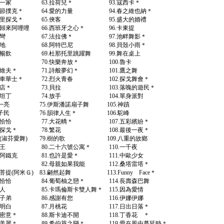
四海一家 63.拉荷兒＊ 93.寇西卡＊
節撲克＊ 64.愛的力量 94.春之維也納＊
凡格里探戈＊ 65.俠客 95.盛大的婚禮
歸來阿哩哩 66.西班牙之心＊ 96.卡東提
月彎彎 67.法拉佛＊ 97.池畔舞影＊
與地 68.阿特巴尼 98.貝殼小雨＊
飲 69.杜那托里跳躍舞 99.舞在桌上
聚 70.快樂奔放＊ 100.魯卡
拉維夫＊ 71.詩般夢幻＊ 101.鷹之舞
華士＊ 72.烈火青春 102.探戈舞會＊
.小茶店＊ 73.貝拉 103.落魄的遊民＊
.康斯坦丁 74.放手 104.單身派對
前一亮 75.伊斯潘諾扇子舞 105.神蹟
.唐山子民 76.韻律人生＊ 106.駝峰
樂恰恰 77.大花轎＊ 107.五彩繽紛＊
探戈＊ 78.繁花 108.最後一夜＊
(淑芬愛舞) 79.樹的歌 109.八重的故鄉
衛王 80.二十六號公寓＊ 110.一千夜
阿鐵克 81.也許是愛＊ 111.中歐少女
2.祈福 82.母親如果我能 112.桑塔雷塔＊
阿米Ｇ) 83.翩然起舞 113.Funny Face＊
恰恰 84.葡萄柚之戀＊ 114.長壽森巴舞
 85.卡瑪倫斯卡雙人舞＊ 115.因為愛情
子弟 86.感謝有您 116.伊娜伊娜
她不明白 87.月桃花 117.日出日落＊
意＊ 88.斯卡迪不開 118.丁香花 ＊
美麗＊ 89.希伯萊之戀＊ 119.愛在風中蔓延時＊