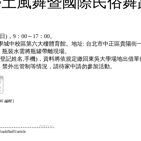
土風舞暨國際民俗舞蹈
日)，9：00～17：00。
城中校區第六大樓體育館。地址: 台北市中正區貴陽街一
點，瓶裝水需將瓶罐帶離現場。
 (登記姓名,手機)，資料將依規定繳回東吳大學場地出借
適、禁外出管制等情況，請待家中請勿參加活動。
:46 編輯
]
kflin01/article