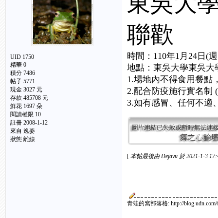
東吳大學
聯歡
時間：110年1月24日(週
UID 1750
精華 0
地點：東吳大學東吳大學
積分 7486
1.場地內不得食用餐
帖子 5771
現金 3027 元
2.配合防疫施行實名制
存款 485708 元
3.如有感冒、任何不
鮮花 1697 朵
閱讀權限 10
註冊 2008-1-12
來自 逸姿
狀態 離線
[
本帖最後由 Dejavu 於 2021-1-3 17
青蛙的窩部落格: http://blog.udn.com/fran