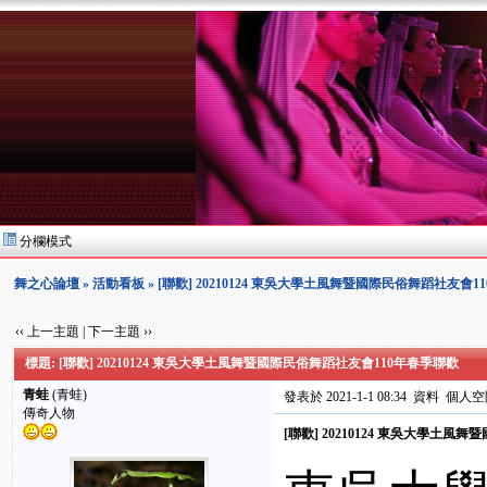
分欄模式
舞之心論壇
»
活動看板
» [聯歡] 20210124 東吳大學土風舞暨國際民俗舞蹈社友會
‹‹ 上一主題
|
下一主題 ››
標題: [聯歡] 20210124 東吳大學土風舞暨國際民俗舞蹈社友會110年春季聯歡
青蛙
(青蛙)
發表於 2021-1-1 08:34
資料
個人空
傳奇人物
[聯歡] 20210124 東吳大學土