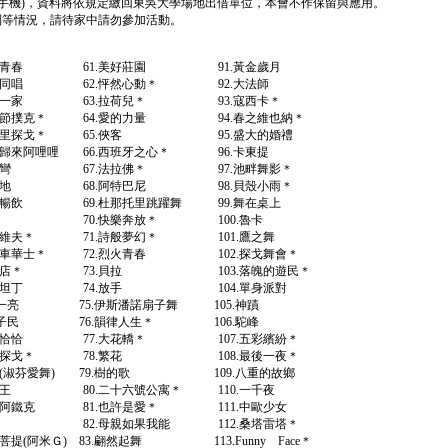
名,手機)，資料將依規定繳回東吳大學場地出借單位，本會不作保留與應用。
制等情況，請待家中請勿參加活動。
烈火青春 61.美好莊園 91.黃金歲月
我同唱 62.怦然心動＊ 92.大法師
四海一家 63.拉荷兒＊ 93.寇西卡＊
節撲克＊ 64.愛的力量 94.春之維也納＊
凡格里探戈＊ 65.俠客 95.盛大的婚禮
歸來阿哩哩 66.西班牙之心＊ 96.卡東提
月彎彎 67.法拉佛＊ 97.池畔舞影＊
與地 68.阿特巴尼 98.貝殼小雨＊
飲 69.杜那托里跳躍舞 99.舞在桌上
聚 70.快樂奔放＊ 100.魯卡
拉維夫＊ 71.詩般夢幻＊ 101.鷹之舞
華士＊ 72.烈火青春 102.探戈舞會＊
.小茶店＊ 73.貝拉 103.落魄的遊民＊
.康斯坦丁 74.放手 104.單身派對
前一亮 75.伊斯潘諾扇子舞 105.神蹟
.唐山子民 76.韻律人生＊ 106.駝峰
樂恰恰 77.大花轎＊ 107.五彩繽紛＊
探戈＊ 78.繁花 108.最後一夜＊
(淑芬愛舞) 79.樹的歌 109.八重的故鄉
衛王 80.二十六號公寓＊ 110.一千夜
阿鐵克 81.也許是愛＊ 111.中歐少女
2.祈福 82.母親如果我能 112.桑塔雷塔＊
阿米Ｇ) 83.翩然起舞 113.Funny Face＊