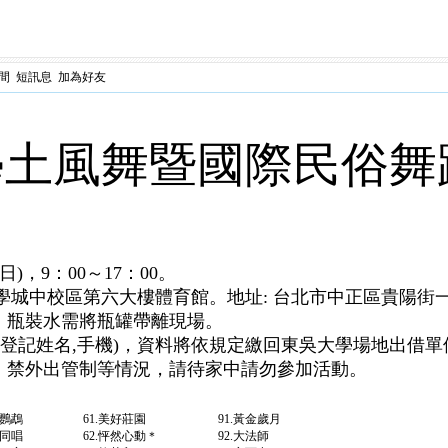
間
短訊息
加為好友
土風舞暨國際民俗舞蹈
日)，9：00～17：00。
城中校區第六大樓體育館。地址: 台北市中正區貴陽街一
點，瓶裝水需將瓶罐帶離現場。
 (登記姓名,手機)，資料將依規定繳回東吳大學場地出借
適、禁外出管制等情況，請待家中請勿參加活動。
美冠鸚鵡 61.美好莊園 91.黃金歲月
我同唱 62.怦然心動＊ 92.大法師