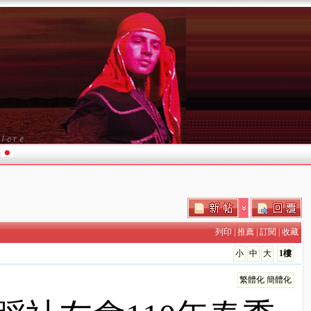
列印
|
推薦
|
訂閱
|
收藏
小
中
大
1樓
繁體化
簡體化