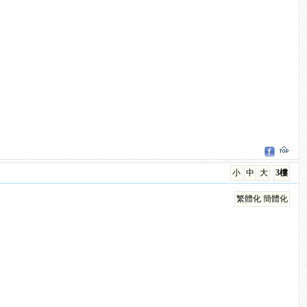
小
中
大
3樓
繁體化
簡體化