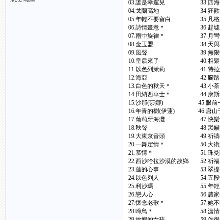
03.誰是幸運兒 33.
04.戈蘭高地 34.狂歡
05.年輕不要留白 35.
06.詩情畫意＊ 36.趕墟
07.雨中旋律＊ 37.
08.金玉盟 38.天
09.風聲 39.無限暢
10.皇后來了 40.相
11.以色列茉莉 41.特
12.海亞 42.腳踏車
13.白色的秋天＊ 43
14.田納西華士＊ 44
15.沙那(莎娜) 45.眼
16.年青的樹(伊蓮) 46
17.葡萄牙海灘 47.快
18.秋聲 48.黑貓
19.大東京音頭 49.祈禱
20.一舞定情＊ 50.大
21.慕情＊ 51.珠曼
22.西沙哈拉沙漠的故鄉 5
23.蓮的心事 53.翠提菩提(
24.以色列人 54.五段
25.利沙瑪 55.年輕人
26.戀人心 56.農家
27.懷念老歌＊ 57.
28.啼鳥＊ 58.濃情密
29.故鄉的女孩 59.你很