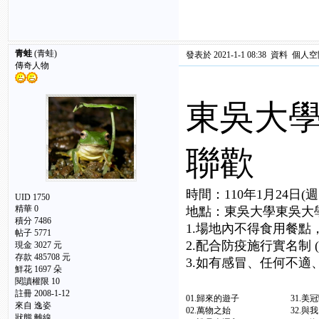
青蛙
(青蛙)
發表於 2021-1-1 08:38
資料
個人空
傳奇人物
東吳大學
聯歡
時間：110年1月24日(週
UID 1750
精華 0
地點：東吳大學東吳大學
積分 7486
1.場地內不得食用餐
帖子 5771
2.配合防疫施行實名制
現金 3027 元
存款 485708 元
3.如有感冒、任何不
鮮花 1697 朵
閱讀權限 10
註冊 2008-1-12
01.歸來的遊子 31.
來自 逸姿
02.萬物之始 32.與
狀態 離線