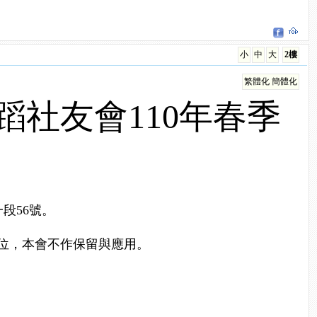
小
中
大
2樓
繁體化
簡體化
社友會110年春季
段56號。
單位，本會不作保留與應用。