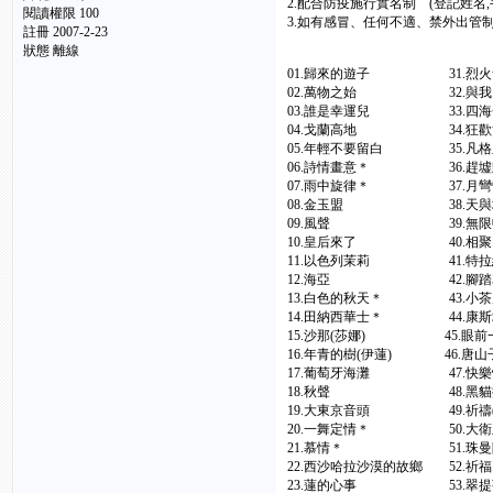
2.配合防疫施行實名制 (登記姓
閱讀權限 100
3.如有感冒、任何不適、禁外出管
註冊 2007-2-23
狀態 離線
01.歸來的遊子 31.
02.萬物之始 32.與
03.誰是幸運兒 33.
04.戈蘭高地 34.狂歡
05.年輕不要留白 35.
06.詩情畫意＊ 36.趕墟
07.雨中旋律＊ 37.
08.金玉盟 38.天
09.風聲 39.無限暢
10.皇后來了 40.相
11.以色列茉莉 41.特
12.海亞 42.腳踏車
13.白色的秋天＊ 43
14.田納西華士＊ 44
15.沙那(莎娜) 45.眼
16.年青的樹(伊蓮) 46
17.葡萄牙海灘 47.快
18.秋聲 48.黑貓
19.大東京音頭 49.祈禱
20.一舞定情＊ 50.大
21.慕情＊ 51.珠曼
22.西沙哈拉沙漠的故鄉 5
23.蓮的心事 53.翠提菩提(