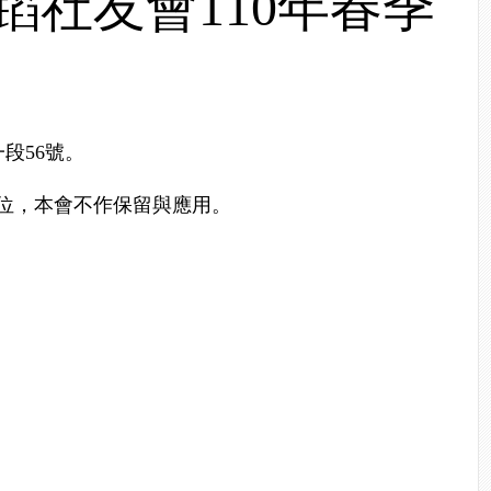
社友會110年春季
段56號。
單位，本會不作保留與應用。