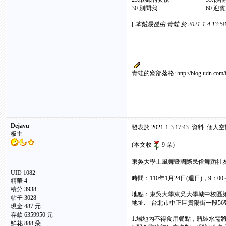
30.別問我 60.迎賓
[
本帖最後由 青蛙 於 2021-1-4 13:
青蛙的窩部落格: http://blog.udn.com/fran
Dejavu
發表於 2021-1-3 17:43
資料
個人空
板主
(本文收
9 朵)
東吳大學土風舞暨國際民俗舞蹈社友
UID 1082
時間：110年1月24日(週日)，9：00
精華
4
積分 3938
地點：東吳大學東吳大學城中校區
帖子 3028
地址: 台北市中正區貴陽街一段56
現金 487 元
存款 6359950 元
1.場地內不得食用餐點，瓶裝水需
鮮花 888 朵