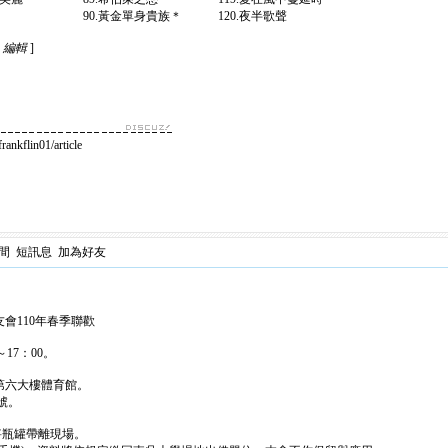
 90.黃金單身貴族＊ 120.夜半歌聲
58 編輯
]
kflin01/article
間
短訊息
加為好友
會110年春季聯歡
～17：00。
第六大樓體育館。
號。
將瓶罐帶離現場。