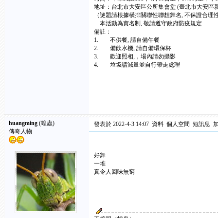
地址：台北市大安區公所集會堂 (臺北市大安區新生
（謎題請根據橫排關聯性聯想舞名, 不保證合理性
本活動為實名制, 敬請遵守政府防疫規定
備註：
1. 不供餐, 請自備午餐
2. 備飲水機, 請自備環保杯
3. 歡迎照相,，場內請勿攝影
4. 垃圾請減量並自行帶走處理
huangming
(蝗蟲)
發表於 2022-4-3 14:07
資料
個人空間
短訊息
傳奇人物
好舞
一堆
真令人回味無窮