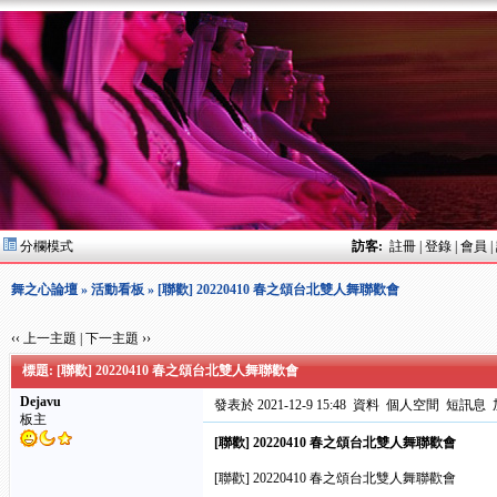
分欄模式
訪客:
註冊
|
登錄
|
會員
|
舞之心論壇
»
活動看板
» [聯歡] 20220410 春之頌台北雙人舞聯歡會
‹‹ 上一主題
|
下一主題 ››
標題: [聯歡] 20220410 春之頌台北雙人舞聯歡會
Dejavu
發表於 2021-12-9 15:48
資料
個人空間
短訊息
板主
[聯歡] 20220410 春之頌台北雙人舞聯歡會
[聯歡] 20220410 春之頌台北雙人舞聯歡會