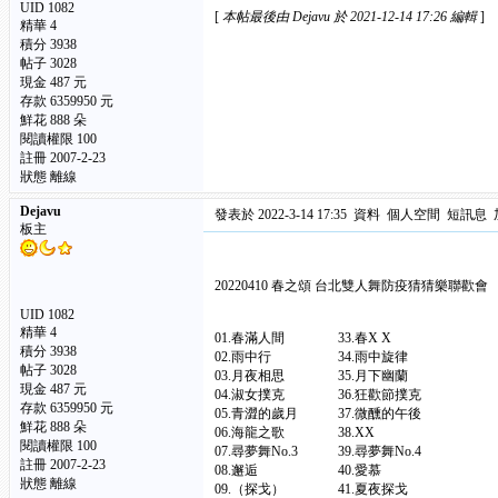
UID 1082
[
本帖最後由 Dejavu 於 2021-12-14 17:26 編輯
]
精華
4
積分 3938
帖子 3028
現金 487 元
存款 6359950 元
鮮花 888 朵
閱讀權限 100
註冊 2007-2-23
狀態 離線
Dejavu
發表於 2022-3-14 17:35
資料
個人空間
短訊息
板主
20220410 春之頌 台北雙人舞防疫猜猜樂聯歡會
UID 1082
精華
4
01.春滿人間 33.春X X 
積分 3938
02.雨中行 34.雨中旋律 
帖子 3028
03.月夜相思 35.月下幽蘭 6
現金 487 元
04.淑女撲克 36.狂歡節撲克 6
存款 6359950 元
05.青澀的歲月 37.微醺的午後 
鮮花 888 朵
06.海龍之歌 38.XX 7
閱讀權限 100
07.尋夢舞No.3 39.尋夢舞No.
註冊 2007-2-23
08.邂逅 40.愛慕 72.
狀態 離線
09.（探戈） 41.夏夜探戈 