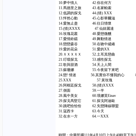
10.夢中情人 42.你在何方 7
11.馬德里之旅 43.名家帕索 7
12.低調的探戈 44.(猜) XXX
13.怦然心動 45.心影華爾滋 
14.愛無止盡 46.往日情懷 7
15.(猜)XXXX 47.仙妞麗達
16.玫瑰花叢 48.愛戀微醺 8
17.愛情鈴鐺 49.舞動情迷 8
18.戀戀森谷 50.在吻中繾綣 
19.愛的花朵 51.愛的XX 8
20.ＸＸＸＸＸ 52.土耳其戀曲 
21.叮噹探戈 53.感性探戈 85
22.歌與甜酒 54.天上人間 8
23.蘇珊娜 55.今夜留下來吧
24.戀! 情迷 56.其實你不懂我的心
25.XXX 57.黃玫瑰 8
26.阿根廷探戈 58.(猜)XXXX
27.側面 59.一半 9
28.風中美女 60.瑛娜芙Einav
29.探戈馬堅它 61.探戈阿迪歐 9
30.跳吧恰恰恰 62.失戀陣線聯盟 
31.寇西卡 63.今天 95.
32.在水一方 64.一XXX 96
時間：中華民國111年4月10日上午8:40時至下午17