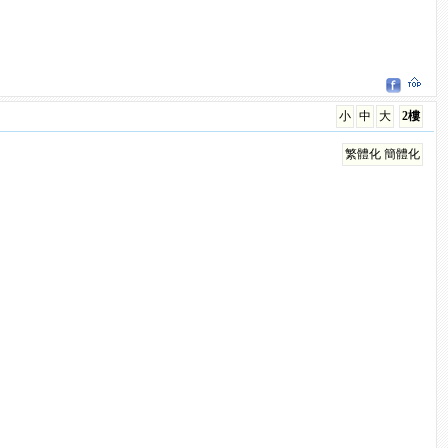
小
中
大
2樓
繁體化
簡體化