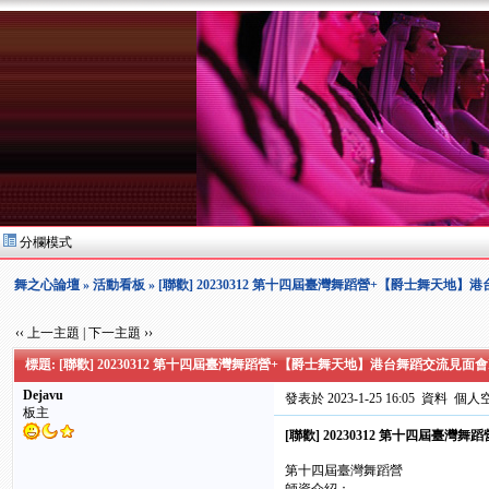
分欄模式
舞之心論壇
»
活動看板
» [聯歡] 20230312 第十四屆臺灣舞蹈營+【爵士舞天地
‹‹ 上一主題
|
下一主題 ››
標題: [聯歡] 20230312 第十四屆臺灣舞蹈營+【爵士舞天地】港台舞蹈交流見面會
Dejavu
發表於 2023-1-25 16:05
資料
個人
板主
[聯歡] 20230312 第十四屆臺
第十四屆臺灣舞蹈營