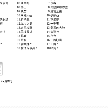
台北來看雨 07.阿里郎 07.俠客
青春 08.爵士 08.失戀陣線聯盟
愛爾蘭旋律 09.風笛 09.彩雲之南
衣還鄉 10.幸福人生 10.伊莎拉
魔鬼的對話 11.折子戲 11.不老夢
經年輕 12.城市之窗 12.一千夜
想曲 13.火星攻擊 13.美麗的大地
感啦啦啦 14.翠提菩提 14.大巡行
的歌 15.駝峰 15.夜色
生如夢 16.旅程 16.一路順風
夢幻＊ 17.雅蒂娜＊ 17.上路＊
舞會＊ 18.愛情斥候兵＊ 18.啼鳥＊
5:45 編輯
]