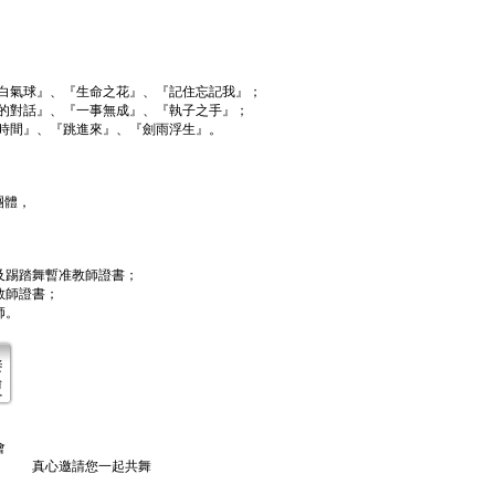
告白氣球』、『生命之花』、『記住忘記我』；
鬼的對話』、『一事無成』、『執子之手』；
的時間』、『跳進來』、『劍雨浮生』。
。
地團體，
。
；
及踢踏舞暫准教師證書；
教師證書；
師。
面會
真心邀請您一起共舞