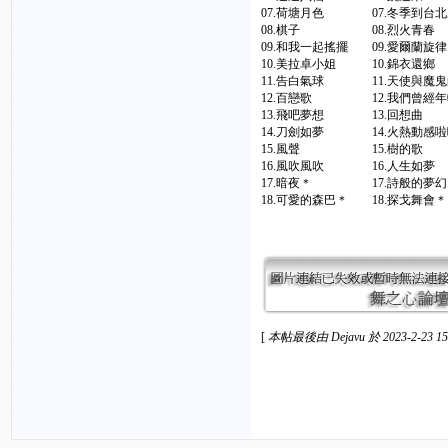
07.荷塘月色 07.冬季到
08.棋子 08.烈火
09.和我一起搖擺 09.
10.美拉卓小姐 10.錦
11.告白氣球 11.天使與
12.百戀歌 12.我們曾
13.飛吧夢想 13.回
14.刀劍如夢 14.火熱動
15.風聲 15.樹
16.風吹風吹 16.人
17.暗夜＊ 17.詩般的
18.可愛的森巴＊ 18.探戈
[
本帖最後由 Dejavu 於 2023-2-23 1