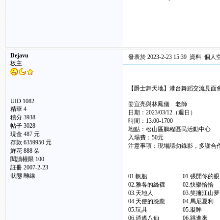
Dejavu
發表於 2023-2-23 15:39
資料
個人
板主
【爵士舞天地】港台舞蹈交流見
UID 1082
姜宜亮與林鳳儀 老師 
精華
4
日期：2023/03/12（週日）
積分 3938
時間：13:00-1700
帖子 3028
地點：松山區鵬程區民活動中心
現金 487 元
入場費：50元
存款 6359950 元
注意事項：現場請勿錄影，多謝合作
鮮花 888 朵
閱讀權限 100
註冊 2007-2-23
狀態 離線
01.帆船 01.張開你
02.雅各的絲襪 02.
03.天地人 03.笑擁江
04.天使的臉龐 04.馬
05.玩具 05.凝眸 
06.逍遙八仙 06.