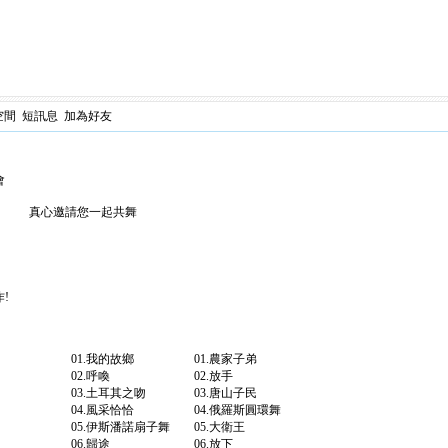
空間
短訊息
加為好友
面會
真心邀請您一起共舞
!
的眼 01.我的故鄉 01.農家子弟
快樂恰恰 02.呼喚 02.放手
山夢 03.土耳其之吻 03.唐山子民
尼夏利 04.風采恰恰 04.俄羅斯圓環舞
05.伊斯潘諾扇子舞 05.大衛王
跳進來 06.歸途 06.放下