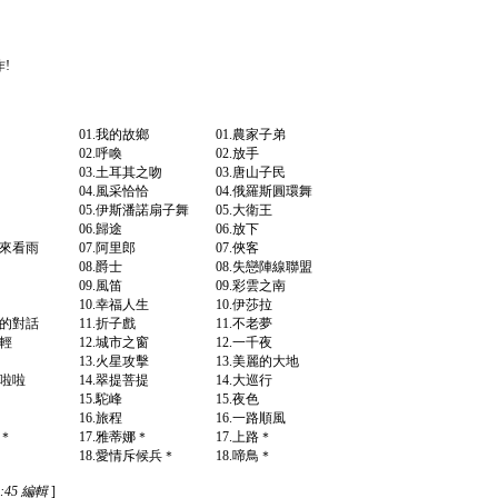
!
的眼 01.我的故鄉 01.農家子弟
快樂恰恰 02.呼喚 02.放手
山夢 03.土耳其之吻 03.唐山子民
尼夏利 04.風采恰恰 04.俄羅斯圓環舞
05.伊斯潘諾扇子舞 05.大衛王
跳進來 06.歸途 06.放下
台北來看雨 07.阿里郎 07.俠客
青春 08.爵士 08.失戀陣線聯盟
愛爾蘭旋律 09.風笛 09.彩雲之南
衣還鄉 10.幸福人生 10.伊莎拉
魔鬼的對話 11.折子戲 11.不老夢
經年輕 12.城市之窗 12.一千夜
想曲 13.火星攻擊 13.美麗的大地
感啦啦啦 14.翠提菩提 14.大巡行
的歌 15.駝峰 15.夜色
生如夢 16.旅程 16.一路順風
夢幻＊ 17.雅蒂娜＊ 17.上路＊
舞會＊ 18.愛情斥候兵＊ 18.啼鳥＊
5:45 編輯
]