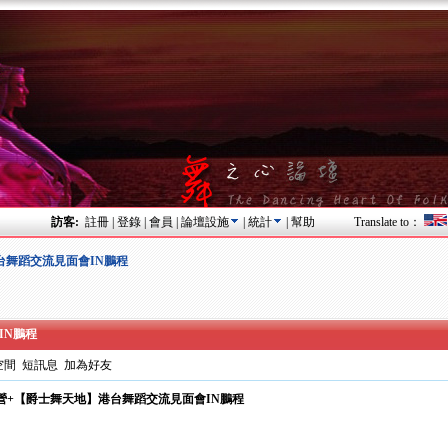
訪客:
註冊
|
登錄
|
會員
|
論壇設施
|
統計
|
幫助
Translate to：
】港台舞蹈交流見面會IN鵬程
IN鵬程
空間
短訊息
加為好友
灣舞蹈營+【爵士舞天地】港台舞蹈交流見面會IN鵬程