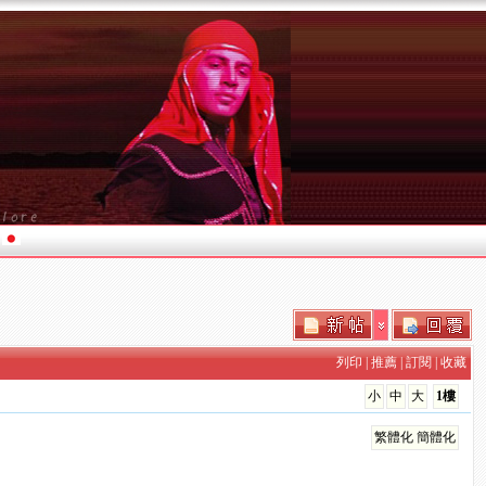
列印
|
推薦
|
訂閱
|
收藏
小
中
大
1樓
繁體化
簡體化