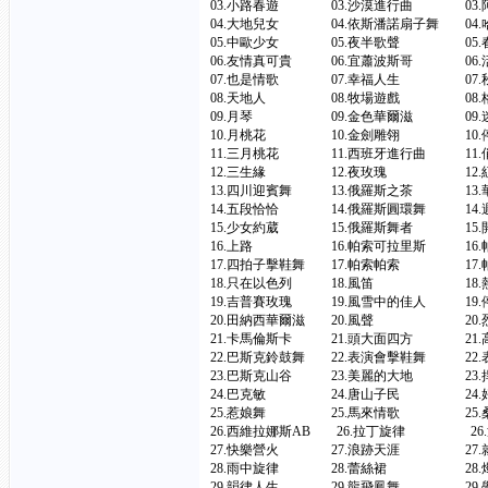
03.小路春遊 03.沙漠進行曲 03
04.大地兒女 04.依斯潘諾扇子舞 04.
05.中歐少女 05.夜半歌聲 05
06.友情真可貴 06.宜蕭波斯哥 06
07.也是情歌 07.幸福人生 0
08.天地人 08.牧場遊戲 08.
09.月琴 09.金色華爾滋 09.
10.月桃花 10.金劍雕翎 10
11.三月桃花 11.西班牙進行曲 11
12.三生緣 12.夜玫瑰 12.紅
13.四川迎賓舞 13.俄羅斯之茶 1
14.五段恰恰 14.俄羅斯圓環舞 14
15.少女約葳 15.俄羅斯舞者 1
16.上路 16.帕索可拉里斯 16.
17.四拍子擊鞋舞 17.帕索帕索 17
18.只在以色列 18.風笛 18.熱舞L
19.吉普賽玫瑰 19.風雪中的佳人 19
20.田納西華爾滋 20.風聲 20
21.卡馬倫斯卡 21.頭大面四方 21
22.巴斯克鈴鼓舞 22.表演會擊鞋舞 22
23.巴斯克山谷 23.美麗的大地 2
24.巴克敏 24.唐山子民 24
25.惹娘舞 25.馬來情歌 25.
26.西維拉娜斯AB 26.拉丁旋律 
27.快樂營火 27.浪跡天涯 27
28.雨中旋律 28.蕾絲裙 28.
29.韻律人生 29.龍飛鳳舞 29