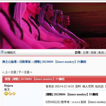
分欄模式
訪客:
註冊
|
登錄
|
會員
|
舞之心論壇
»
活動看板
» [聯歡] 20230604 【dance monkey】IN鵬程
‹‹ 上一主題
|
下一主題 ››
標題: [聯歡] 20230604 【dance monkey】IN鵬程
Dejavu
發表於 2023-4-25 14:33
資料
個人空間
短訊息
板主
[聯歡] 20230604 【dance monkey】IN鵬程
6月04日(日) 教學者：n a n a 老師 【dance monke