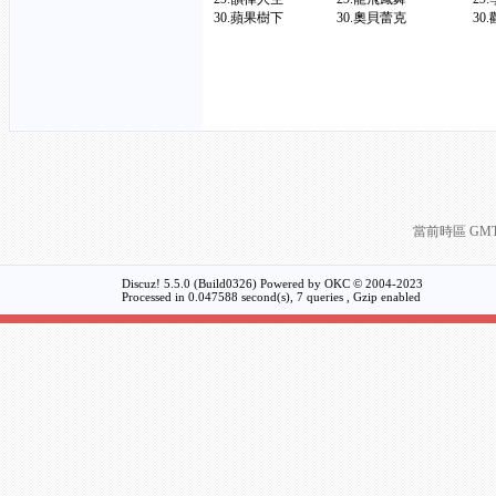
30.蘋果樹下 30.奧貝蕾克 3
當前時區 GMT+8
Discuz! 5.5.0 (Build0326) Powered by
OKC
© 2004-2023
Processed in 0.047588 second(s), 7 queries , Gzip enabled