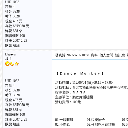
UID 1082
精華
4
積分 3938
帖子 3028
現金 487 元
存款 6359950 元
鮮花 888 朵
閱讀權限 100
註冊 2007-2-23
狀態 離線
Dejavu
發表於 2023-5-16 10:58
資料
個人空間
短訊息
板主
【 Ｄａｎｃｅ Ｍｏｎｋｅｙ 】
UID 1082
活動時間：112/06/04 (日) 09:15 ~ 17:00
精華
4
活動地點：台北市松山區鵬程區民活動中心禮堂
積分 3938
指導老師：ＮＡＮＡ
帖子 3028
主辦單位：鵬程舞蹈社團
現金 487 元
活動費用：100元
存款 6359950 元
鮮花 888 朵
閱讀權限 100
註冊 2007-2-23
01.一路順風 01.快樂恰恰 01.亞
狀態 離線
02.小淘氣 02.杜那托里跳躍舞 02.