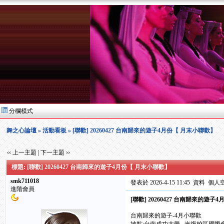
分欄模式
舞之心論壇
»
活動看板
» [聯歡] 20260427 台南歸來的遊子4月份【 月末小聯歡】
‹‹ 上一主題
|
下一主題 ››
標題: [聯歡] 20260427 台南歸來的遊子4月份【 月末小聯歡】
smk711018
發表於 2026-4-15 11:45
資料
個人
進階會員
[聯歡] 20260427 台南歸來的遊
台南歸來的遊子-4月小聯歡